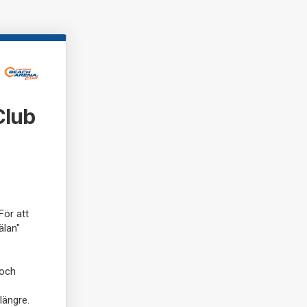
Club
ör att
älan"
och
längre.