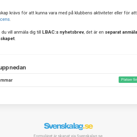
ap krävs för att kunna vara med på klubbens aktiviteter eller för att
licens
.
du vill anmäla dig till
LBAC:s nyhetsbrev
, det är en
separat anmäla
skapet
.
rupp nedan
emmar
Platser fi
Formuläret är skapat via Svenskalag.se.