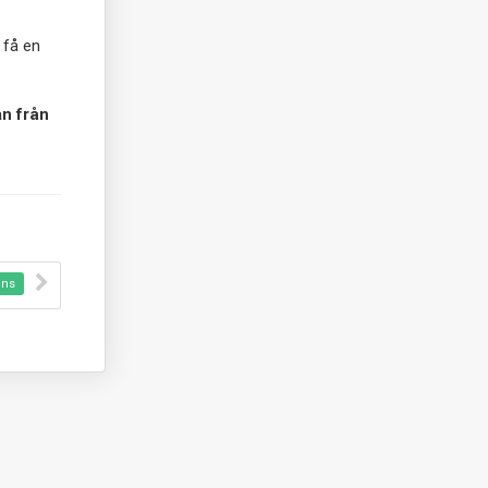
 få en
n från
nns