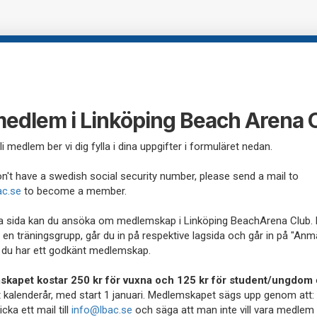
 medlem i Linköping Beach Arena 
li medlem ber vi dig fylla i dina uppgifter i formuläret nedan.
on't have a swedish social security number, please send a mail to
ac.se
to become a member.
 sida kan du ansöka om medlemskap i Linköping BeachArena Club. F
 en träningsgrupp, går du in på respektive lagsida och går in på "Anm
t du har ett godkänt medlemskap.
kapet kostar 250 kr för vuxna och 125 kr för student/ungdom
tt kalenderår, med start 1 januari. Medlemskapet sägs upp genom att:
icka ett mail till
info@lbac.se
och säga att man inte vill vara medlem 