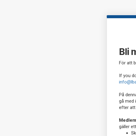
Bli
För att b
If you d
info@lb
På denna
gå med i
efter at
Medlems
gäller e
Sk