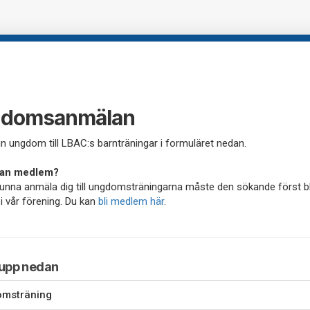
domsanmälan
n ungdom till LBAC:s barnträningar i formuläret nedan.
dan medlem?
kunna anmäla dig till ungdomsträningarna måste den sökande först bl
 vår förening. Du kan
bli medlem här
.
rupp nedan
msträning