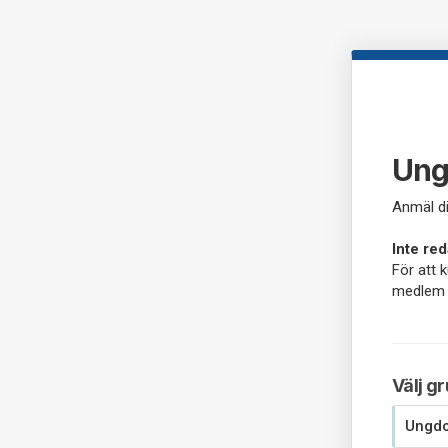
Ung
Anmäl di
Inte re
För att 
medlem i
Välj g
Ungdo