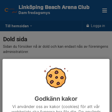
Linköping Beach Arena Club
Dam fredagsmys
Logga in
Till hemsidan
Dold sida
Sidan du försöker nå är dold och kan endast nås av föreningens
administratörer.
Godkänn kakor
Vi använder oss av kakor (cookies) för att vår
webbplats ska fungera bra för dig. De används