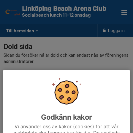
Linköping Beach Arena Club
Socialbeach lunch 11-12 onsdag
Logga in
Till hemsidan
Dold sida
Sidan du försöker nå är dold och kan endast nås av föreningens
administratörer.
Godkänn kakor
Vi använder oss av kakor (cookies) för att vår
webbplats ska fungera bra för dig. De används