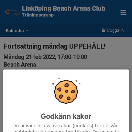
Linköping Beach Arena Club
Träningsgrupp
Logga in
Kalender
Fortsättning måndag UPPEHÅLL!
Måndag 21 feb 2022, 17:00-19:00
Beach Arena
Samling: 17:00
Anmälan till träningsgrupp, viktigt att anmäla sig varje
vecka. Vid avanmälning samma dag maila till
traningsgrupper@lbac.se
Godkänn kakor
Vi använder oss av kakor (cookies) för att vår
webbplats ska fungera bra för dig. De används