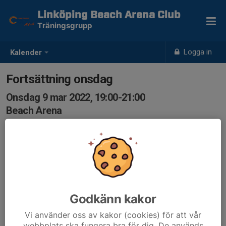
Linköping Beach Arena Club
Träningsgrupp
Logga in
Kalender
Fortsättning onsdag
Onsdag 9 mar 2022, 19:00-21:00
Beach Arena
Samling: 19:00
Anmälan till träningsgrupp, viktigt att anmäla sig varje
vecka. Vid avanmälning samma dag maila till
traningsgrupper@lbac.se
Godkänn kakor
Vi använder oss av kakor (cookies) för att vår
webbplats ska fungera bra för dig. De används