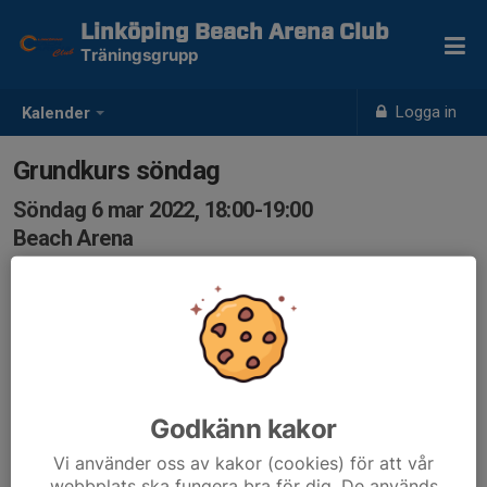
Linköping Beach Arena Club
Träningsgrupp
Logga in
Kalender
Grundkurs söndag
Söndag 6 mar 2022, 18:00-19:00
Beach Arena
Samling: 18:00
Anmälan till träningsgrupp, viktigt att anmäla sig varje
vecka. Vid avanmälning samma dag maila till
traningsgrupper@lbac.se
Godkänn kakor
Vi använder oss av kakor (cookies) för att vår
webbplats ska fungera bra för dig. De används