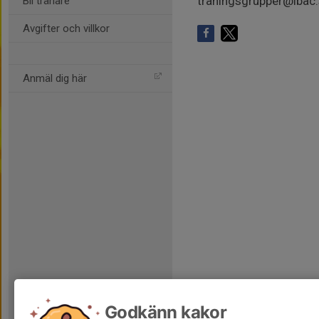
traningsgrupper@lbac
Bli tränare
Avgifter och villkor
Anmäl dig här
Godkänn kakor