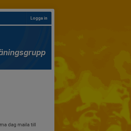
Logga in
äningsgrupp
ma dag maila till