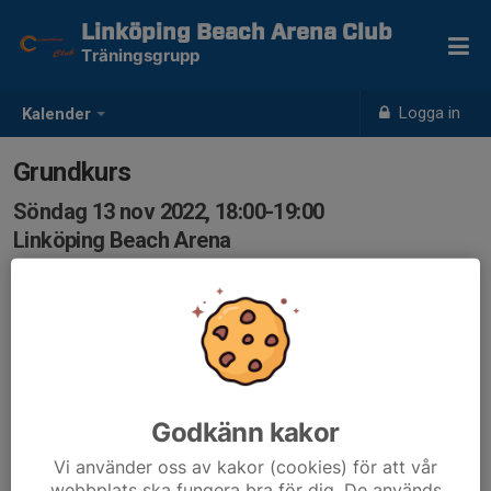
Linköping Beach Arena Club
Träningsgrupp
Logga in
Kalender
Grundkurs
Söndag 13 nov 2022, 18:00-19:00
Linköping Beach Arena
Samling: 18:00
Anmälan inför träningsgrupp, kommer varje vecka.
Viktigt att anmäla sig för att tränaren ska kunna planera
träningen. Vid avanmälning samma dag, maila till
traningsgrupper@lbac.se
Godkänn kakor
Vi använder oss av kakor (cookies) för att vår
webbplats ska fungera bra för dig. De används