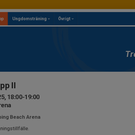
pp
Ungdomsträning
Övrigt
Tr
pp II
5, 18:00-19:00
rena
öping Beach Arena
ingstillfälle.