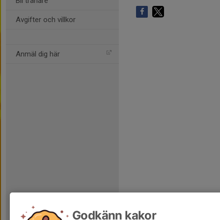
Bli tränare
Avgifter och villkor
Anmäl dig här
Godkänn kakor