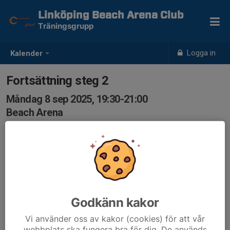
Linköping Beach Arena Club
Träningsgrupp
Logga in
Kalender
Fortsättning steg 2
Måndag 8 sep 2025, 19:30-21:00
Beach Arena
Samling: 19:30
Anmälan inför varje veckas träning.
Godkänn kakor
Vi använder oss av kakor (cookies) för att vår
webbplats ska fungera bra för dig. De används