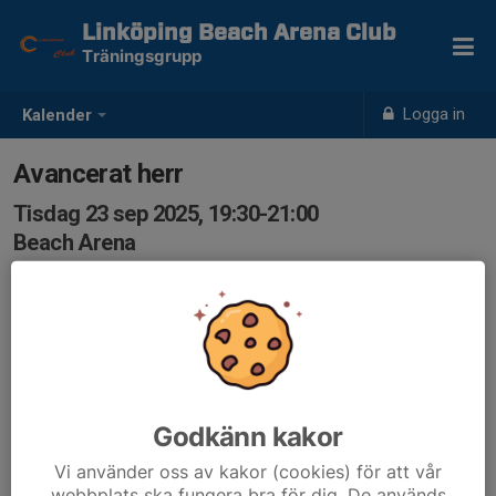
Linköping Beach Arena Club
Träningsgrupp
Logga in
Kalender
Avancerat herr
Tisdag 23 sep 2025, 19:30-21:00
Beach Arena
Samling: 19:30
Anmälan inför varje träningstillfälle.
Godkänn kakor
Vi använder oss av kakor (cookies) för att vår
webbplats ska fungera bra för dig. De används