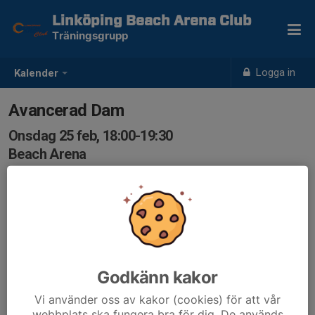
Linköping Beach Arena Club
Träningsgrupp
Logga in
Kalender
Avancerad Dam
Onsdag 25 feb, 18:00-19:30
Beach Arena
Samling: 18:00
Godkänn kakor
Vi använder oss av kakor (cookies) för att vår
webbplats ska fungera bra för dig. De används