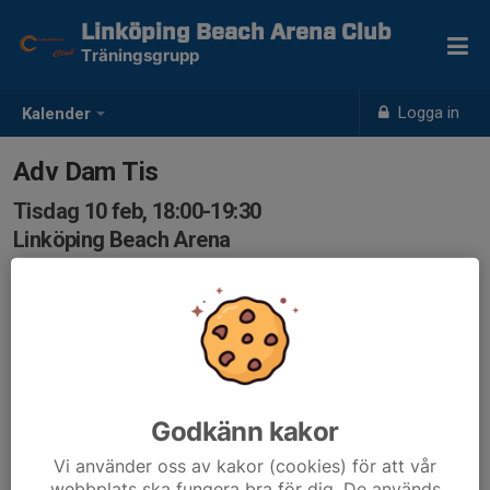
Linköping Beach Arena Club
Träningsgrupp
Logga in
Kalender
Adv Dam Tis
Tisdag 10 feb, 18:00-19:30
Linköping Beach Arena
Samling: 18:00
Godkänn kakor
Vi använder oss av kakor (cookies) för att vår
webbplats ska fungera bra för dig. De används