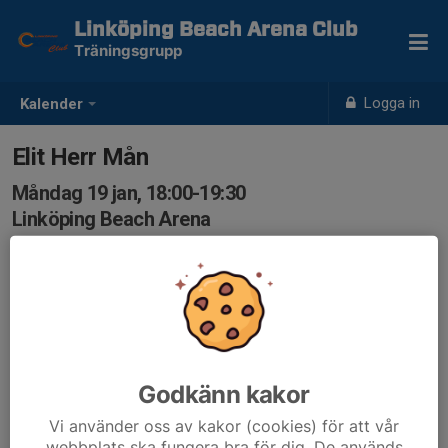
Linköping Beach Arena Club
Träningsgrupp
Logga in
Kalender
Elit Herr Mån
Måndag 19 jan, 18:00-19:30
Linköping Beach Arena
Samling: 18:00
Godkänn kakor
Vi använder oss av kakor (cookies) för att vår
webbplats ska fungera bra för dig. De används