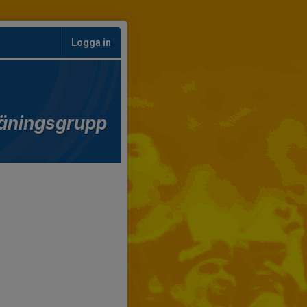
Logga in
äningsgrupp