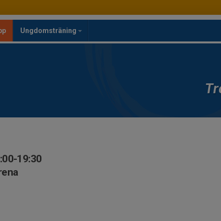
pp
Ungdomsträning
Tr
:00-19:30
rena