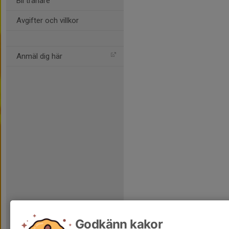
Bli tränare
Avgifter och villkor
Anmäl dig här
Godkänn kakor