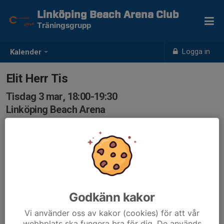
Linköping Beach Arena Club
Träningsgrupp
Logga in
Kalender
Elit Herr Tis
Tisdag 3 mar, 18:00-19:30
Linköping Beach Arena
Samling: 18:00
Godkänn kakor
Vi använder oss av kakor (cookies) för att vår
webbplats ska fungera bra för dig. De används