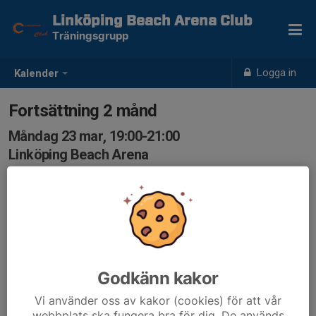
Linköping Beach Arena Club
Träningsgrupp
Logga in
Kalender
Fortsättning 2 månd
Måndag 23 mar, 19:00-21:00
Linköping Beach Arena
Samling: 19:00
Godkänn kakor
Vi använder oss av kakor (cookies) för att vår
webbplats ska fungera bra för dig. De används