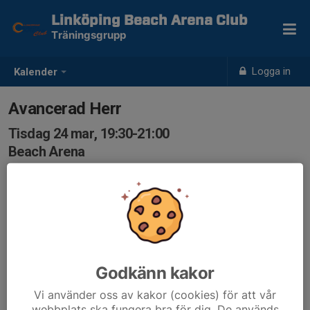
Linköping Beach Arena Club
Träningsgrupp
Logga in
Kalender
Avancerad Herr
Tisdag 24 mar, 19:30-21:00
Beach Arena
Samling: 19:30
Godkänn kakor
Vi använder oss av kakor (cookies) för att vår
webbplats ska fungera bra för dig. De används