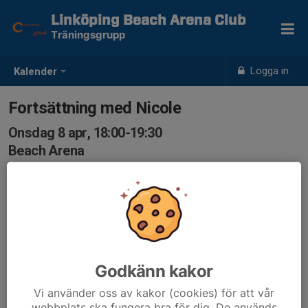
Linköping Beach Arena Club
Träningsgrupp
Logga in
Kalender
Fortsättning med Nicole
Onsdag 8 apr, 18:00-19:30
Beach Arena
Samling: 18:00
Godkänn kakor
Vi använder oss av kakor (cookies) för att vår
webbplats ska fungera bra för dig. De används