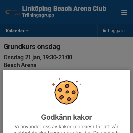
Linköping Beach Arena Club
Träningsgrupp
Logga in
Kalender
Grundkurs onsdag
Onsdag 21 jan, 19:30-21:00
Beach Arena
Samling: 19:30
Godkänn kakor
Vi använder oss av kakor (cookies) för att vår
webbplats ska fungera bra för dig. De används