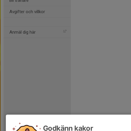
Bli tränare
Avgifter och villkor
Anmäl dig här
Godkänn kakor