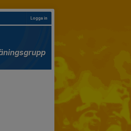
Logga in
äningsgrupp