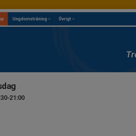
pp
Ungdomsträning
Övrigt
Tr
sdag
:30-21:00