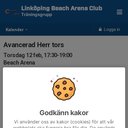
Linköping Beach Arena Club
Träningsgrupp
Logga in
Kalender
Avancerad Herr tors
Torsdag 12 feb, 17:30-19:00
Beach Arena
Samling: 17:30
Godkänn kakor
Vi använder oss av kakor (cookies) för att vår
webbplats ska fungera bra för dig. De används