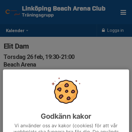
Linköping Beach Arena Club
Träningsgrupp
Logga in
Kalender
Elit Dam
Torsdag 26 feb, 19:30-21:00
Beach Arena
Samling: 19:30
Godkänn kakor
Vi använder oss av kakor (cookies) för att vår
webbplats ska fungera bra för dig. De används