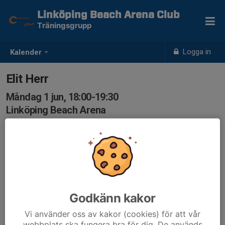
Linköping Beach Arena Club
Träningsgrupp
Logga in
Kalender
Elit Herr
Måndag 1 jun, 18:00-19:30
Linköping Beach Arena
Samling: 18:00, Linköping Beach Arena
Godkänn kakor
Vi använder oss av kakor (cookies) för att vår
webbplats ska fungera bra för dig. De används