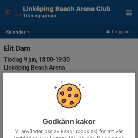
Linköping Beach Arena Club
Träningsgrupp
Logga in
Kalender
Elit Dam
Tisdag 9 jun, 18:00-19:30
Linköping Beach Arena
Samling: 18:00, Linköping Beach Arena
Godkänn kakor
Vi använder oss av kakor (cookies) för att vår
webbplats ska fungera bra för dig. De används