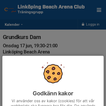
Linköping Beach Arena Club
Träningsgrupp
Logga in
Kalender
Grundkurs Dam
Onsdag 17 jun, 19:30-21:00
Linköping Beach Arena
Samling: 19:30, Linköping Beach Arena
Godkänn kakor
Vi använder oss av kakor (cookies) för att vår
webbplats ska fungera bra för dig. De används