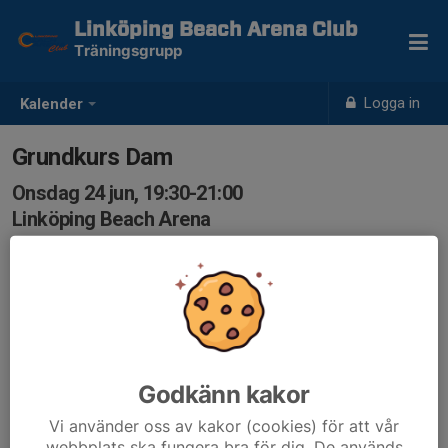
Linköping Beach Arena Club
Träningsgrupp
Logga in
Kalender
Grundkurs Dam
Onsdag 24 jun, 19:30-21:00
Linköping Beach Arena
Samling: 19:30, Linköping Beach Arena
Godkänn kakor
Vi använder oss av kakor (cookies) för att vår
webbplats ska fungera bra för dig. De används