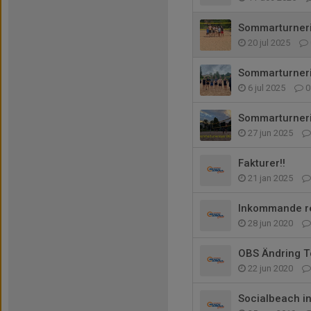
Sommarturneri
20 jul 2025
Sommarturnerin
6 jul 2025
0
Sommarturneri
27 jun 2025
Fakturer!!
21 jan 2025
Inkommande re
28 jun 2020
OBS Ändring T
22 jun 2020
Socialbeach in