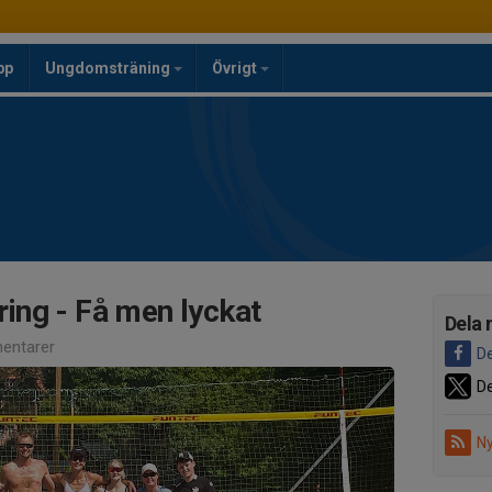
pp
Ungdomsträning
Övrigt
ing - Få men lyckat
Dela 
entarer
De
De
Ny