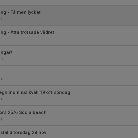
ng - Få men lyckat
0
g - Åtta trotsade vädret
ngar!
1
0
gn inomhus kväll 19-21 söndag
0
ors 25/6 Socialbeach
0
ställd torsdag 28 nov