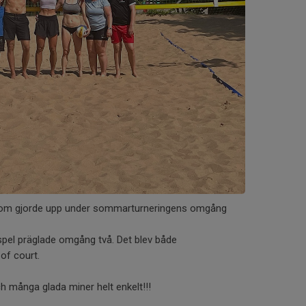
 som gjorde upp under sommarturneringens omgång
spel präglade omgång två. Det blev både
of court.
h många glada miner helt enkelt!!!