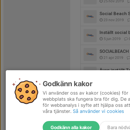
25 nov 2019
Social Beach 
23 nov 2019
Inställt socia
5 jun 2019
SOCIALBEACH i
21 apr 2019
Även inställt 
18 nov 2018
Godkänn kakor
Inställd SOCI
Vi använder oss av kakor (cookies) för 
17 nov 2018
webbplats ska fungera bra för dig. De
för webbanalys i syfte att hjälpa oss at
våra tjänster.
Så använder vi cookies
Godkänn alla kakor
Bara nödv