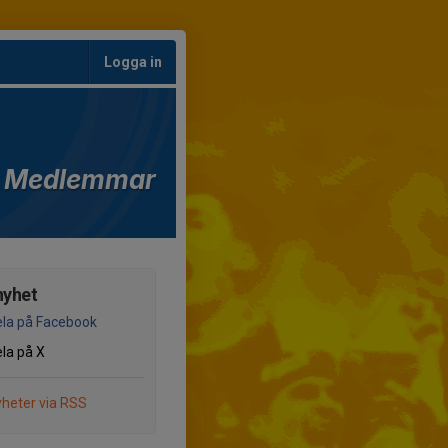
Logga in
Medlemmar
nyhet
la på Facebook
la på X
heter via RSS