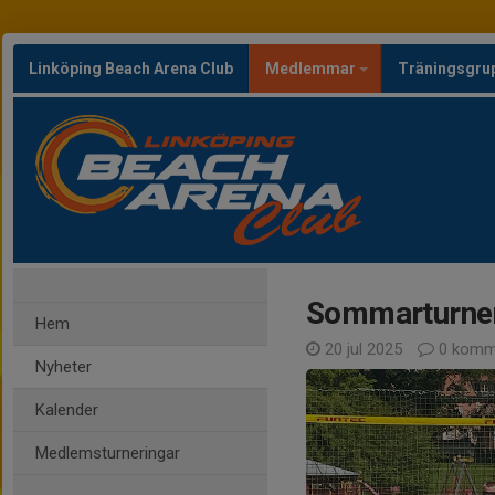
Linköping Beach Arena Club
Medlemmar
Träningsgru
Sommarturner
Hem
20 jul 2025
0 komm
Nyheter
Kalender
Medlemsturneringar