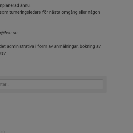
inplanerad ännu.
som turneringsledare för nästa omgång eller någon
@live.se
t det administrativa i form av anmälningar, bokning av
osv.
0