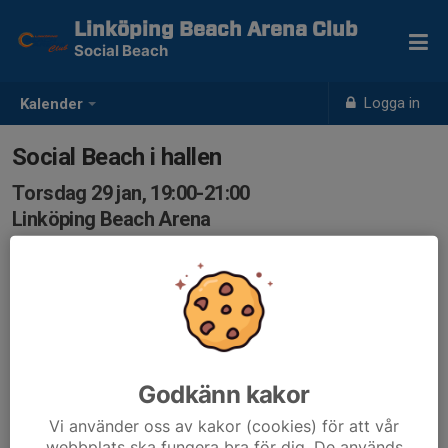
Linköping Beach Arena Club
Social Beach
Logga in
Kalender
Social Beach i hallen
Torsdag 29 jan, 19:00-21:00
Linköping Beach Arena
Samling: 19:00, Linköping Beach Arena
Vi har två planer och begränsat antal deltagare till 16.
Godkänn kakor
Vi använder oss av kakor (cookies) för att vår
webbplats ska fungera bra för dig. De används