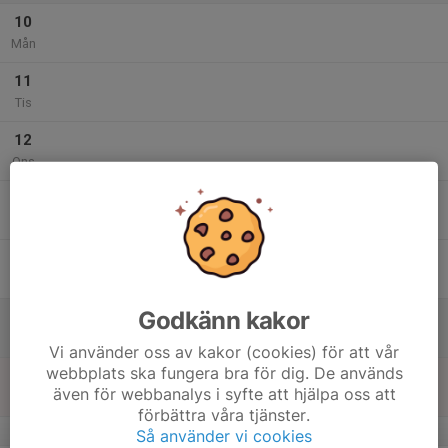
10
Mån
11
Tis
12
Ons
13
Tor
14
Fre
Godkänn kakor
15
Lör
Vi använder oss av kakor (cookies) för att vår
webbplats ska fungera bra för dig. De används
16
även för webbanalys i syfte att hjälpa oss att
Sön
förbättra våra tjänster.
v.34
Så använder vi cookies