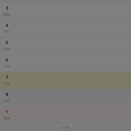
3
Mån
4
Tis
5
Ons
6
Tor
7
Fre
8
Lör
9
Sön
v.33