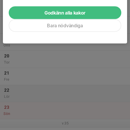
17
Mån
Godkänn alla kakor
18
Bara nödvändiga
Tis
19
Ons
20
Tor
21
Fre
22
Lör
23
Sön
v.35