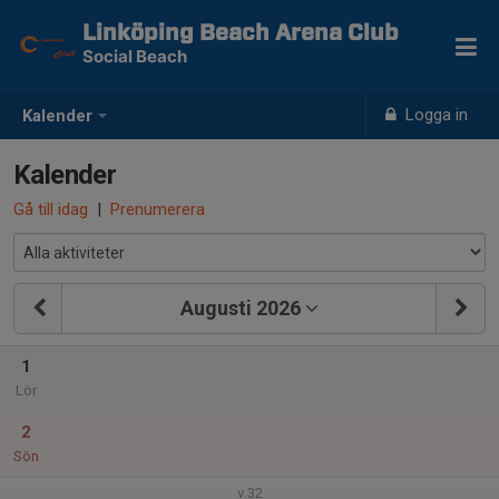
Linköping Beach Arena Club
Social Beach
Logga in
Kalender
Kalender
Gå till idag
|
Prenumerera
Augusti 2026
1
Lör
2
Sön
v.32