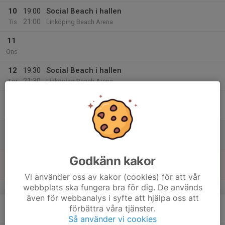
10
19:00
Social Beach i hallen
21:00
Tis
Linköping Beach Arena
11
Ons
12
19:30
Social Beach i hallen
21:30
Tor
Linköping Beach Arena
13
Fre
14
Lör
Godkänn kakor
15
Sön
Vi använder oss av kakor (cookies) för att vår
webbplats ska fungera bra för dig. De används
v.12
även för webbanalys i syfte att hjälpa oss att
16
förbättra våra tjänster.
Mån
Så använder vi cookies