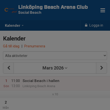
Linköping Beach Arena Club
Social Beach
Logga in
Kalender
Kalender
Gå till idag
|
Prenumerera
Mars 2026
1
11:00
Social Beach i hallen
13:00
Sön
Linköping Beach Arena
v.10
2
Mån