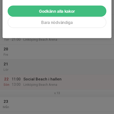
17
19:00
Social Beach i hallen
21:00
Tis
Linköping Beach Arena
Godkänn alla kakor
18
Bara nödvändiga
Ons
19
19:00
Social Beach i hallen
21:00
Tor
Linköping Beach Arena
20
Fre
21
Lör
22
11:00
Social Beach i hallen
13:00
Sön
Linköping Beach Arena
v.13
23
Mån