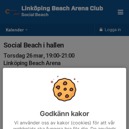
Linköping Beach Arena Club
Social Beach
Logga in
Kalender
Social Beach i hallen
Torsdag 26 mar, 19:00-21:00
Linköping Beach Arena
Samling: 19:00, Linköping Beach Arena
Vi har två planer och begränsat antal deltagare till 16.
Godkänn kakor
Vi använder oss av kakor (cookies) för att vår
webbplats ska fungera bra för dig. De används