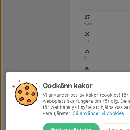
27
Mån
28
Tis
29
Ons
30
Tor
Godkänn kakor
31
Fre
Vi använder oss av kakor (cookies) för 
webbplats ska fungera bra för dig. De
för webbanalys i syfte att hjälpa oss at
våra tjänster.
Så använder vi cookies
Godkänn alla kakor
Bara nödv