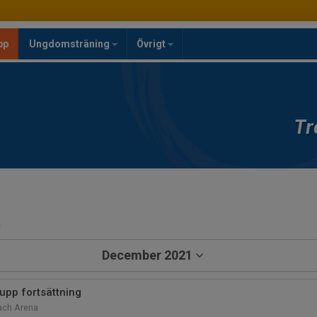
pp
Ungdomsträning
Övrigt
Tr
a
December 2021
upp fortsättning
ach Arena