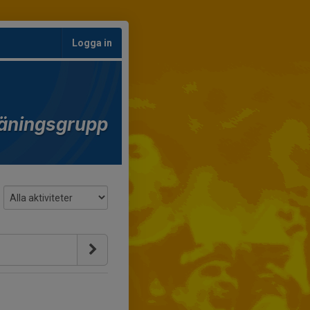
Logga in
äningsgrupp