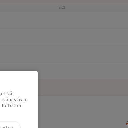
v.52
att vår
 används även
t förbättra
ändiga