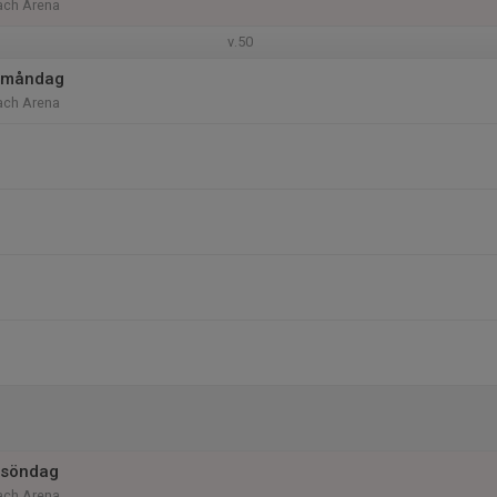
ach Arena
v.50
 måndag
ach Arena
 söndag
ach Arena