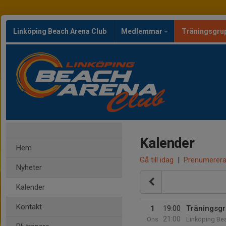
Linköping Beach Arena Club
Medlemmar
Träningsgru
Kalender
Hem
Gå till idag
|
Prenumerer
Nyheter
Kalender
Kontakt
1
19:00
Träningsgr
21:00
Ons
Linköping Be