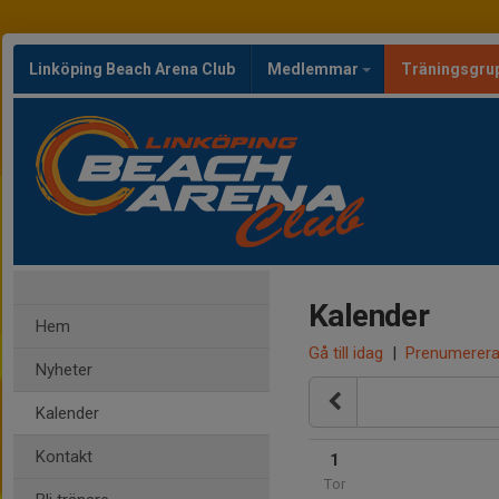
Linköping Beach Arena Club
Medlemmar
Träningsgru
Kalender
Hem
Gå till idag
|
Prenumerer
Nyheter
Kalender
Kontakt
1
Tor