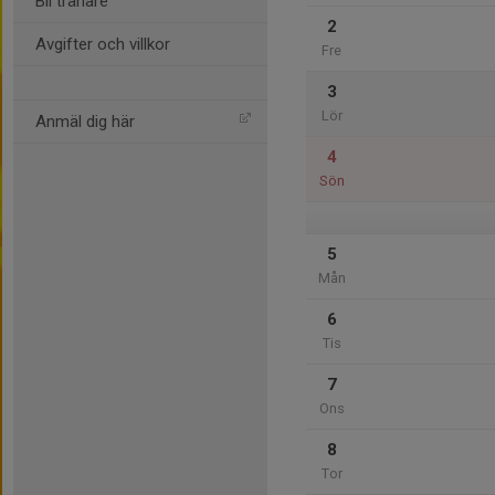
Bli tränare
2
Avgifter och villkor
Fre
3
Lör
Anmäl dig här
4
Sön
5
Mån
6
Tis
7
Ons
8
Tor