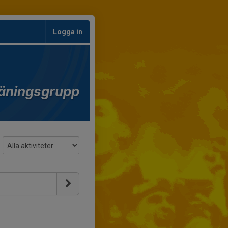
Logga in
äningsgrupp