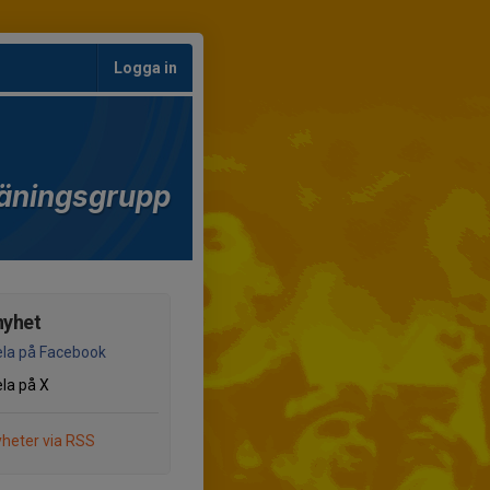
Logga in
äningsgrupp
nyhet
la på Facebook
la på X
heter via RSS