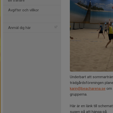
Bli tränare
Avgifter och villkor
Anmäl dig här
Underbart att sommarträn
trädgårdsföreningen planer
karin@beacharena.se
om d
grupperna.
Här är en länk till schemat
sugen på att hänga på.