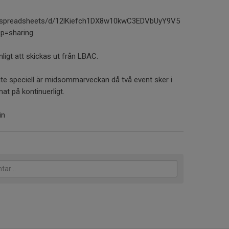
m/spreadsheets/d/12lKiefch1DX8w10kwC3EDVbUyY9V5
p=sharing
igt att skickas ut från LBAC.
te speciell är midsommarveckan då två event sker i
at på kontinuerligt.
in