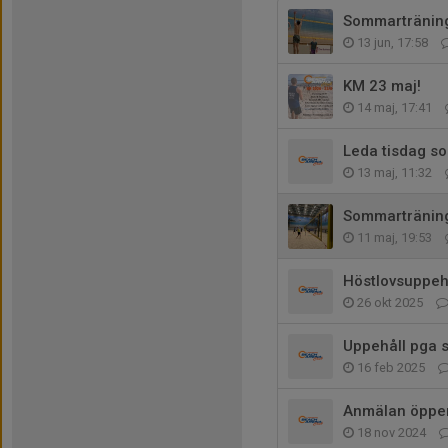
Sommarträninge
13 jun, 17:58
KM 23 maj!
14 maj, 17:41
Leda tisdag s
13 maj, 11:32
Sommarträning
11 maj, 19:53
Höstlovsuppehå
26 okt 2025
Uppehåll pga s
16 feb 2025
Anmälan öppe
18 nov 2024