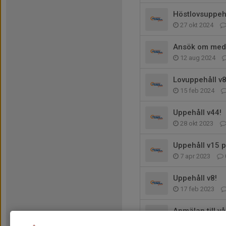
Höstlovsuppehå
27 okt 2024
Ansök om medl
12 aug 2024
Lovuppehåll v8
15 feb 2024
Uppehåll v44!
28 okt 2023
Uppehåll v15 p
7 apr 2023
Uppehåll v8!
17 feb 2023
Anmälan till v
4 jan 2023