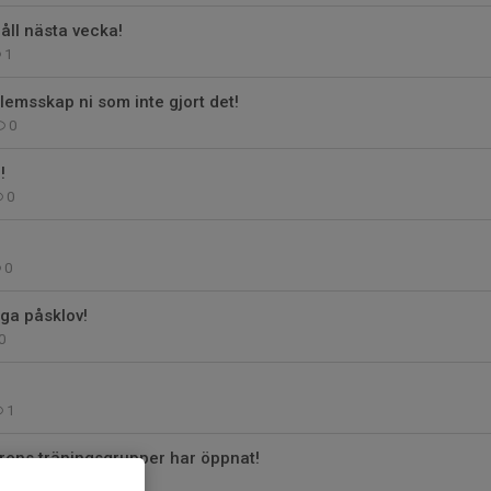
ll nästa vecka!
1
emsskap ni som inte gjort det!
0
!
0
0
ga påsklov!
0
1
årens träningsgrupper har öppnat!
0