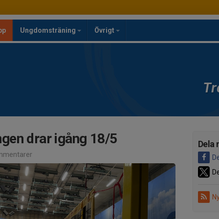
pp
Ungdomsträning
Övrigt
Tr
gen drar igång 18/5
Dela 
mmentarer
De
De
Ny