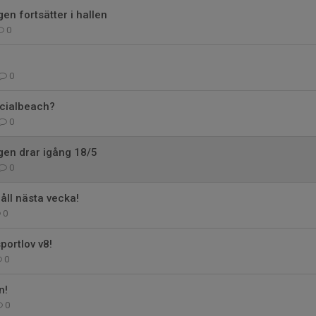
n fortsätter i hallen
0
0
ocialbeach?
0
en drar igång 18/5
0
ll nästa vecka!
0
portlov v8!
0
n!
0