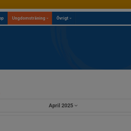
pp
Ungdomsträning
Övrigt
a
April 2025