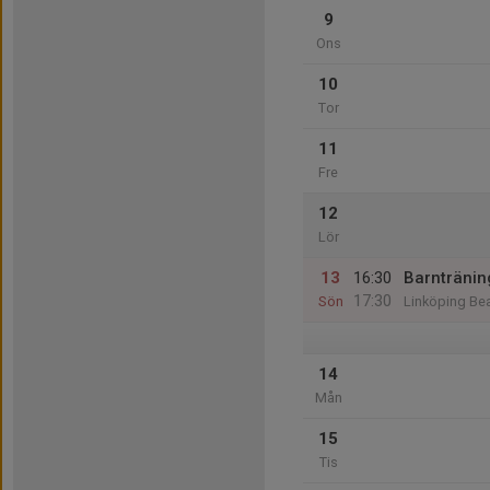
9
Ons
10
Tor
11
Fre
12
Lör
13
16:30
Barntränin
17:30
Sön
Linköping Be
14
Mån
15
Tis