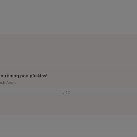
rnträning pga påsklov!
ach Arena
v.17