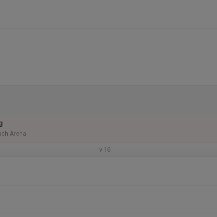
g
ach Arena
v.16