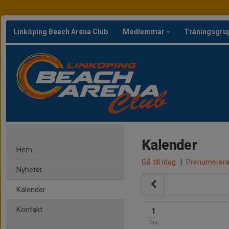
Linköping Beach Arena Club
Medlemmar
Träningsgru
Kalender
Hem
Gå till idag
|
Prenumerer
Nyheter
Kalender
Kontakt
1
Tis