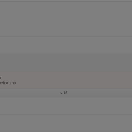
g
ach Arena
v.15