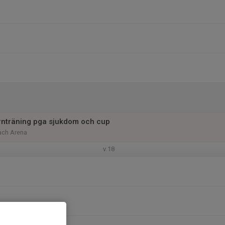
arnträning pga sjukdom och cup
ach Arena
v.18