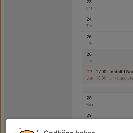
23
Ons
24
Tor
25
Fre
26
Lör
27
17:00
Inställd B
18:00
Sön
Linköping Be
28
Mån
29
Tis