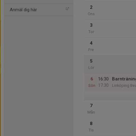
2
Anmäl dig här
Ons
3
Tor
4
Fre
5
Lör
6
16:30
Barntränin
17:30
Sön
Linköping Be
7
Mån
8
Tis