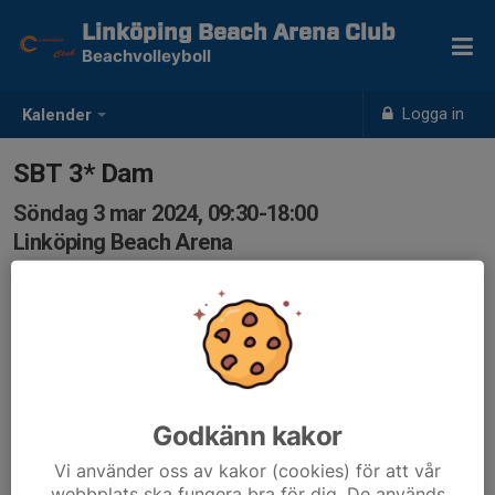
Linköping Beach Arena Club
Beachvolleyboll
Logga in
Kalender
SBT 3* Dam
Söndag 3 mar 2024, 09:30-18:00
Linköping Beach Arena
Samling: 09:30, Linköping Beach Arena
Anmälan till turneringen sker i Profixio.
Godkänn kakor
Vi använder oss av kakor (cookies) för att vår
webbplats ska fungera bra för dig. De används