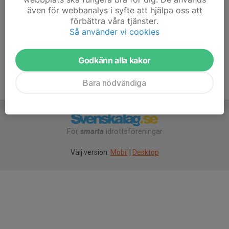
även för webbanalys i syfte att hjälpa oss att
https://www.lbac.se/lbac/formular/licens/4514
förbättra våra tjänster.
Så använder vi cookies
Kontakt
Lina Malm,
Turneringar@lbac.se
Godkänn alla kakor
Bara nödvändiga
För
smarta
idrottsföreningar
Välj version:
Mobil
|
Desktop