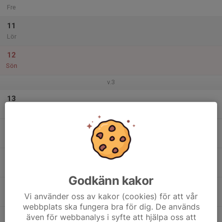
Fre
11
Lör
12
Sön
v.3
13
Mån
14
Tis
15
Ons
Godkänn kakor
16
Vi använder oss av kakor (cookies) för att vår
Tor
webbplats ska fungera bra för dig. De används
17
även för webbanalys i syfte att hjälpa oss att