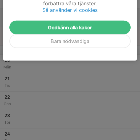
förbättra våra tjänster.
Fre
Så använder vi cookies
18
Lör
Godkänn alla kakor
19
Sön
Bara nödvändiga
v.4
20
Mån
21
Tis
22
Ons
23
Tor
24