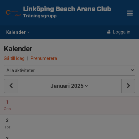
Linköping Beach Arena Club
Träningsgrupp
Logga in
Kalender
Kalender
Gå till idag
|
Prenumerera
Januari 2025
1
Ons
2
Tor
3