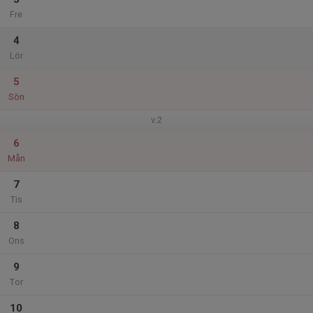
Fre
4
Lör
5
Sön
v.2
6
Mån
7
Tis
8
Ons
9
Tor
10