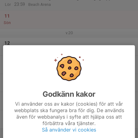
23:59
Lör
Beach Arena
11
Sön
v.20
12
Mån
13
Tis
14
Ons
Godkänn kakor
15
17:30
Fortsättning steg 1 torsdag
Vi använder oss av kakor (cookies) för att vår
19:00
Tor
Linköping Beach Arena
webbplats ska fungera bra för dig. De används
16
även för webbanalys i syfte att hjälpa oss att
förbättra våra tjänster.
Fre
Så använder vi cookies
17