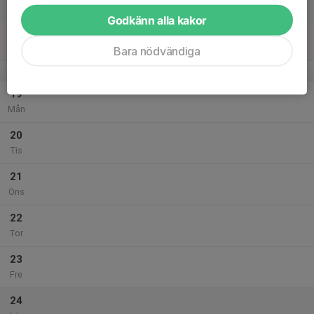
Lör
Godkänn alla kakor
18
Sön
Bara nödvändiga
v.21
19
Mån
20
Tis
21
Ons
22
Tor
23
Fre
24