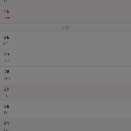
Lör
25
Sön
v.22
26
Mån
27
Tis
28
Ons
29
Tor
30
Fre
31
Lör