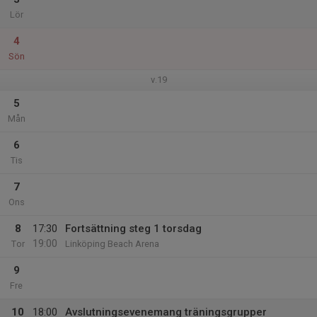
Lör
4
Sön
v.19
5
Mån
6
Tis
7
Ons
8
17:30
Fortsättning steg 1 torsdag
19:00
Tor
Linköping Beach Arena
9
Fre
10
18:00
Avslutningsevenemang träningsgrupper