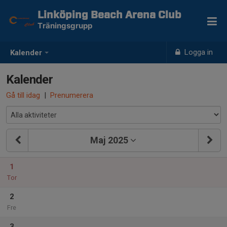
Linköping Beach Arena Club
Träningsgrupp
Logga in
Kalender
Kalender
Gå till idag
|
Prenumerera
Maj 2025
1
Tor
2
Fre
3