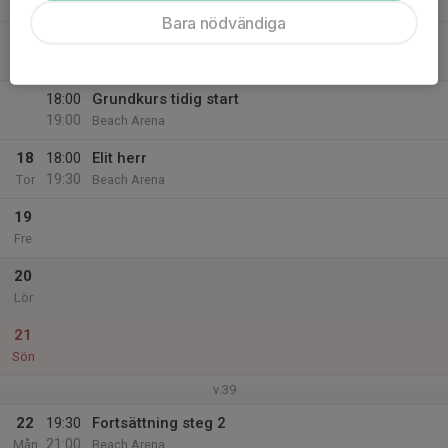
21:00
Beach Arena
Bara nödvändiga
17
18:00
Avancerat dam
19:30
Ons
Beach Arena
18:00
Grundkurs tidig start
19:00
Beach Arena
18
18:00
Elit herr
19:30
Tor
Beach Arena
19
Fre
20
Lör
21
Sön
v.39
22
19:30
Fortsättning steg 2
21:00
Mån
Beach Arena