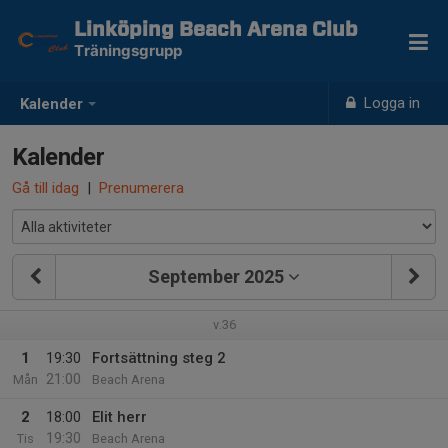
Linköping Beach Arena Club
Träningsgrupp
Logga in
Kalender
Kalender
Gå till idag
|
Prenumerera
September 2025
v.36
1
19:30
Fortsättning steg 2
21:00
Mån
Beach Arena
2
18:00
Elit herr
19:30
Tis
Beach Arena