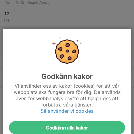
19:30
Tor
Beach Arena
12
Fre
13
Lör
14
Sön
v.38
Godkänn kakor
15
19:30
Fortsättning steg 2
21:00
Mån
Beach Arena
Vi använder oss av kakor (cookies) för att vår
webbplats ska fungera bra för dig. De används
16
18:00
Elit herr
även för webbanalys i syfte att hjälpa oss att
19:30
Tis
Beach Arena
förbättra våra tjänster.
Så använder vi cookies
19:00
Fortsättning steg 1
20:30
Beach Arena
Godkänn alla kakor
19:30
Avancerat herr