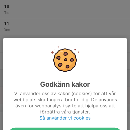
10
Tis
11
Ons
12
Tor
13
Fre
14
Lör
Godkänn kakor
15
Vi använder oss av kakor (cookies) för att vår
Sön
webbplats ska fungera bra för dig. De används
även för webbanalys i syfte att hjälpa oss att
v.25
förbättra våra tjänster.
Så använder vi cookies
16
Mån