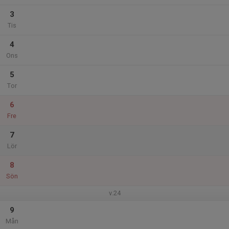
3
Tis
4
Ons
5
Tor
6
Fre
7
Lör
8
Sön
v.24
9
Mån