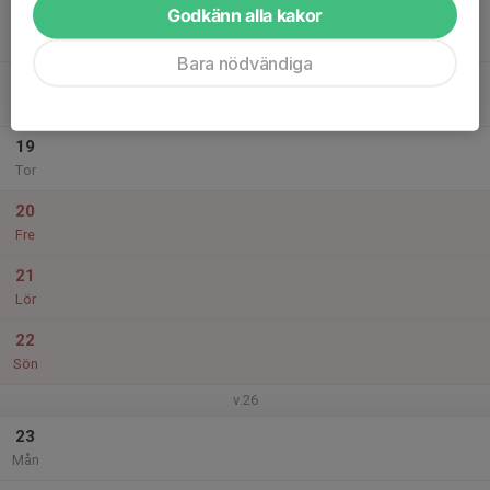
Godkänn alla kakor
17
Tis
Bara nödvändiga
18
Ons
19
Tor
20
Fre
21
Lör
22
Sön
v.26
23
Mån