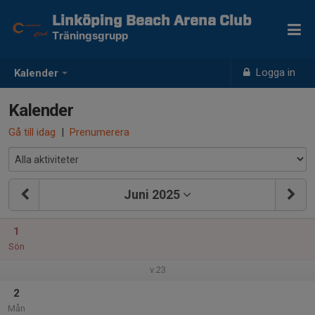
Linköping Beach Arena Club
Träningsgrupp
Logga in
Kalender
Kalender
Gå till idag
|
Prenumerera
Juni 2025
1
Sön
v.23
2
Mån